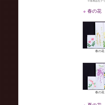
※
各商品をク
春の花
春の花 
春の花 