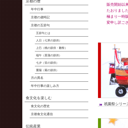
京都の暦
販売開始以
年中行事
たおりまし
極まり一時
京都の歳時記
変申し訳ご
京都の五節句
五節句とは
人日（七草の節供）
上巳（桃の節供・雛祭）
端午（菖蒲の節供）
七夕（笹の節供）
重陽（菊の節供）
月の異名
年中行事の楽しみ方
食文化を楽しむ
祇園祭シリー
食文化の歴史
京都食文化通信
伝統産業