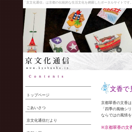
「京文化通信」は京都の伝統的な生活文化を網羅したポータルサイトです
文香で
トップページ
京都翠香の文香は
ごあいさつ
「四季の風物シリ
ならではの風情を
京文化通信だより
※京都翠香の文