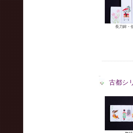
長刀鉾・
古都シ