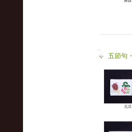
舞妓
五節句
元旦