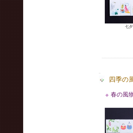
七夕
四季の
春の風