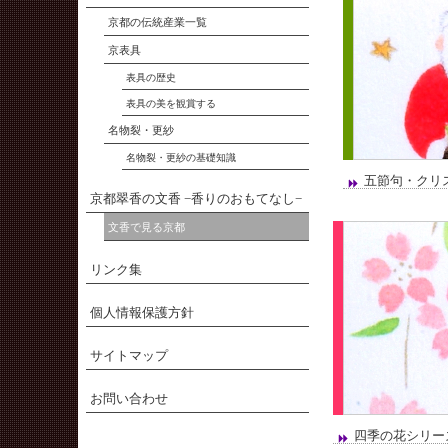
京都の伝統産業一覧
京表具
表具の歴史
表具の美を観賞する
名物裂・更紗
名物裂・更紗の基礎知識
五節句・クリ
京都翠香の文香 −香りのおもてなし−
文香で見る京都
リンク集
個人情報保護方針
サイトマップ
お問い合わせ
四季の花シリー